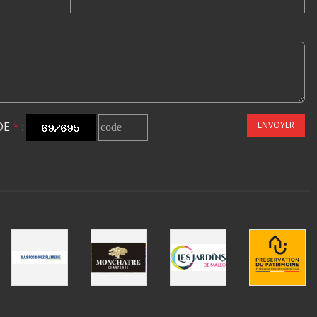
DE
*
:
ENVOYER